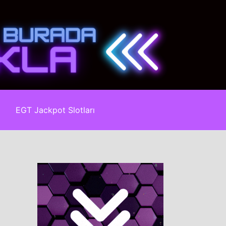
EGT Jackpot Slotları