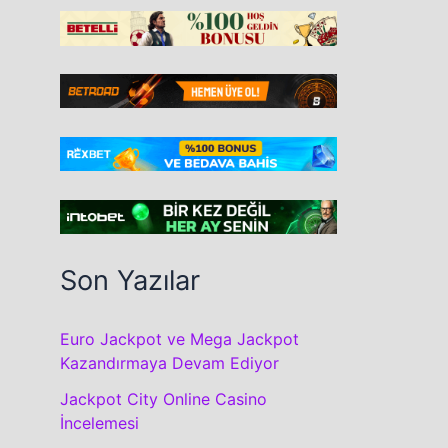
Son Yazılar
Euro Jackpot ve Mega Jackpot
Kazandırmaya Devam Ediyor
Jackpot City Online Casino
İncelemesi