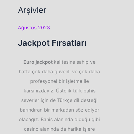
Arşivler
Ağustos 2023
Jackpot Fırsatları
Euro jackpot
kalitesine sahip ve
hatta çok daha güvenli ve çok daha
profesyonel bir işletme ile
karşınızdayız. Üstelik türk bahis
severler için de Türkçe dil desteği
barındıran bir markadan söz ediyor
olacağız. Bahis alanında olduğu gibi
casino alanında da harika işlere